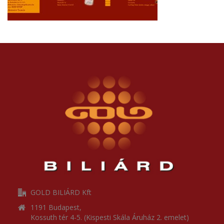
GOLD BILIÁRD Kft
1191 Budapest,
Kossuth tér 4-5. (Kispesti Skála Áruház 2. emelet)