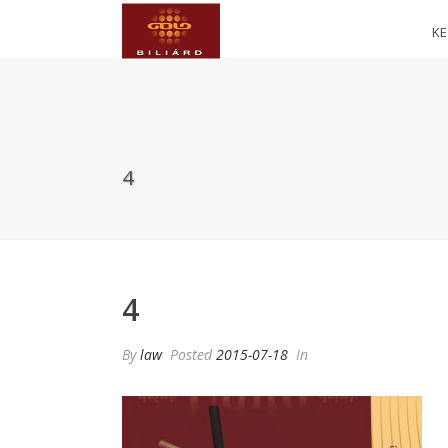
K
4
4
By
law
Posted
2015-07-18
In