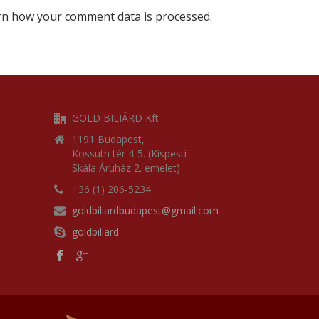
rn how your comment data is processed.
GOLD BILIÁRD Kft
1191 Budapest,
Kossuth tér 4-5. (Kispesti
Skála Áruház 2. emelet)
+36 (1) 206-5234
goldbiliardbudapest@gmail.com
goldbiliard