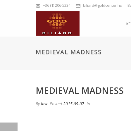
+36 (1) 206-5234
biliard@goldcenter.hu
B
K
MEDIEVAL MADNESS
MEDIEVAL MADNESS
By
law
Posted
2015-09-07
In