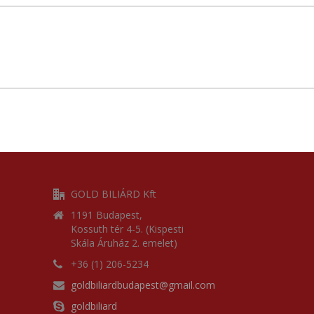
GOLD BILIÁRD Kft
1191 Budapest,
Kossuth tér 4-5. (Kispesti
Skála Áruház 2. emelet)
+36 (1) 206-5234
goldbiliardbudapest@gmail.com
goldbiliard